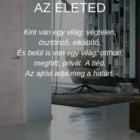
AZ ÉLETED
Kint van egy világ: végtelen,
ösztönző, elkábító.
És belül is van egy világ: otthon,
meghitt, privát. A tiéd.
Az ajtód adja meg a határt.