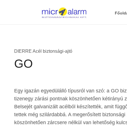
Főold
DIERRE Acél biztonsági-ajtó
GO
Egy igazán egyedülálló típusról van szó: a GO biz
tizenegy zárási pontnak köszönhetően kétirányú z
Belsejét galvanizált acélból készítették, amit füg
tettek még szilárdabbá. A megerősített biztonsági
köszönhetően zárcsere nélkül van lehetőség kulcso