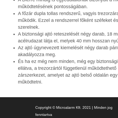
működtetésének pontosságában.
A főzár dupla tollas rendszerű, vagyis trezorzá
működik. Ezzel a rendszerrel főként széfeket és
szerelnek.
A biztonsági ajtó reteszelését négy darab, 18 
acélrudazat látja el, melyek 40 mm hosszan nyú
Az ajtó úgynevezett kiemelését négy darab pánt
akadályozza meg.
És ha ez még nem minden, még egy biztonsági 
ellátva, a trezorzártól függetlenül működtethető 
zárszerkezet, amelyet az ajtó belső oldalán egy
működtetni.
Copyright © Microalarm Kft. 2021 | Minden jog
fenntartva