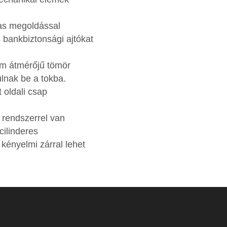
ras megoldással
 bankbiztonsági ajtókat
mm átmérőjű tömör
lnak be a tokba.
 oldali csap
rendszerrel van
cilinderes
 kényelmi zárral lehet