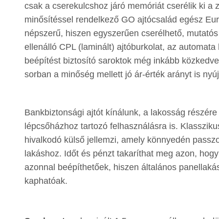
csak a cserekulcshoz járó memóriát cserélik ki a
minősítéssel rendelkező GO ajtócsalád egész Eu
népszerű, hiszen egyszerűen cserélhető, mutatós
ellenálló CPL (laminált) ajtóburkolat, az automata 
beépítést biztosító saroktok még inkább közkedvel
sorban a minőség mellett jó ár-érték arányt is nyú
Bankbiztonsági ajtót kínálunk, a lakosság részére 
lépcsőházhoz tartozó felhasználásra is. Klasszik
hivalkodó külső jellemzi, amely könnyedén passzo
lakáshoz. Időt és pénzt takaríthat meg azon, hogy 
azonnal beépíthetőek, hiszen általános panellaká
kaphatóak.