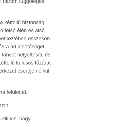
ül három függőleges
 kéttollú biztonsági
tó felső élén és alsó
vetkeztében összesen
ásra ad lehetőséget.
 láncot helyettesíti, és
éttollú kulcsos főzárat
erkezet cseréje nélkül
a felülettel.
szín.
-kilincs, nagy