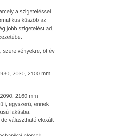
amely a szigeteléssel
tomatikus küszöb az
ég jobb szigetelést ad.
kezetébe.
, szerelvényekre, öt év
 1930, 2030, 2100 mm
, 2090, 2160 mm
lküli, egyszerű, ennek
pusú lakásba.
 de választható eloxált
mechanikai elemek