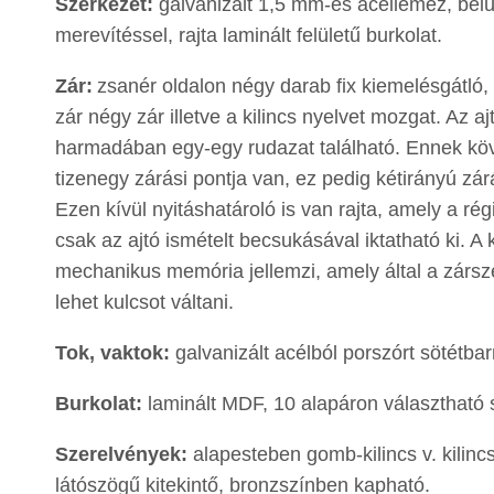
Szerkezet:
galvanizált 1,5 mm-es acéllemez, bel
merevítéssel, rajta laminált felületű burkolat.
Zár:
zsanér oldalon négy darab fix kiemelésgátló, a
zár négy zár illetve a kilincs nyelvet mozgat. Az aj
harmadában egy-egy rudazat található. Ennek kö
tizenegy zárási pontja van, ez pedig kétirányú zár
Ezen kívül nyitáshatároló is van rajta, amely a régi
csak az ajtó ismételt becsukásával iktatható ki. A k
mechanikus memória jellemzi, amely által a zársz
lehet kulcsot váltani.
Tok, vaktok:
galvanizált acélból porszórt sötétbarn
Burkolat:
laminált MDF, 10 alapáron választható 
Szerelvények:
alapesteben gomb-kilincs v. kilincs
látószögű kitekintő, bronzszínben kapható.