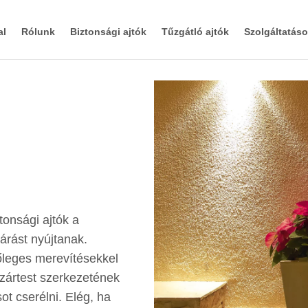
al
Rólunk
Biztonsági ajtók
Tűzgátló ajtók
Szolgáltatás
tonsági ajtók a
árást nyújtanak.
gőleges merevítésekkel
 zártest szerkezetének
t cserélni. Elég, ha