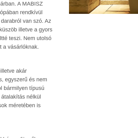
 zárban. A MABISZ
rópában rendkívül
 darabról van szó. Az
küszöb illetve a gyors
tté teszi. Nem utolsó
jt a vásárlóknak.
illetve akár
us, egyszerű és nem
l bármilyen típusú
átalakítás nélkül
sok méretében is