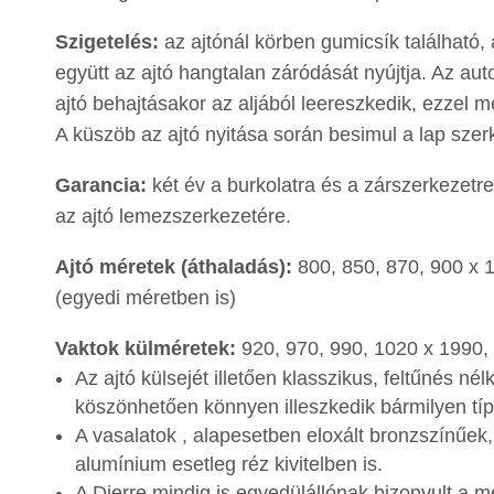
Szigetelés:
az ajtónál körben gumicsík található, 
együtt az ajtó hangtalan záródását nyújtja. Az au
ajtó behajtásakor az aljából leereszkedik, ezzel m
A küszöb az ajtó nyitása során besimul a lap szer
Garancia:
két év a burkolatra és a zárszerkezetre
az ajtó lemezszerkezetére.
Ajtó méretek (áthaladás):
800, 850, 870, 900 x
(egyedi méretben is)
Vaktok külméretek:
920, 970, 990, 1020 x 1990
Az ajtó külsejét illetően klasszikus, feltűnés né
köszönhetően könnyen illeszkedik bármilyen tí
A vasalatok , alapesetben eloxált bronzszínűek,
alumínium esetleg réz kivitelben is.
A Dierre mindig is egyedülállónak bizonyult a 